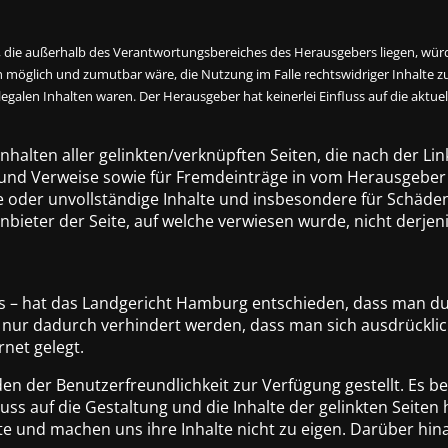
, die außerhalb des Verantwortungsbereiches des Herausgebers liegen, würde 
möglich und zumutbar wäre, die Nutzung im Falle rechtswidriger Inhalte zu
legalen Inhalten waren. Der Herausgeber hat keinerlei Einfluss auf die aktue
Inhalten aller gelinkten/verknüpften Seiten, die nach der Lin
 und Verweise sowie für Fremdeinträge in vom Herausgeber
afte oder unvollständige Inhalte und insbesondere für Schäd
bieter der Seite, auf welche verwiesen wurde, nicht derjenig
nks – hat das Landgericht Hamburg entschieden, dass man dur
 – nur dadurch verhindert werden, dass man sich ausdrücklic
rnet gelegt.
 der Benutzerfreundlichkeit zur Verfügung gestellt. Es best
uss auf die Gestaltung und die Inhalte der gelinkten Seiten
ite und machen uns ihre Inhalte nicht zu eigen. Darüber hina