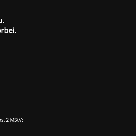
u.
rbei.
bs. 2 MStV: